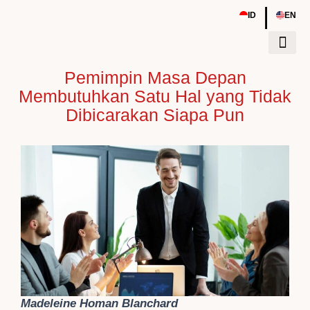
Skip
|
ID
EN
to
content
Pemimpin Masa Depan
Tentang Kami
Sumber Daya
Event & Work
Membutuhkan Satu Hal yang Tidak
Dibicarakan Siapa Pun
Madeleine Homan Blanchard