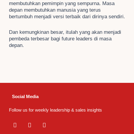
membutuhkan pemimpin yang sempurna. Masa
depan membutuhkan manusia yang terus
bertumbuh menjadi versi terbaik dari dirinya sendiri.
Dan kemungkinan besar, itulah yang akan menjadi
pembeda terbesar bagi future leaders di masa
depan.
Social Media
Follow us for weekly leadership & sales insights
L
I
T
i
n
i
n
s
k