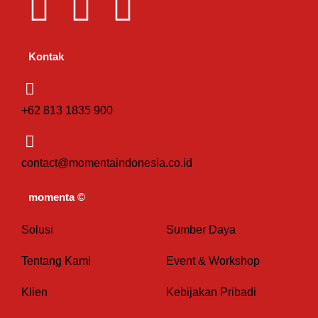
L
I
T
i
n
i
Kontak
n
s
k
k
t
t
+62 813 1835 900
e
a
o
contact@momentaindonesia.co.id
d
g
k
momenta ©
i
r
Solusi
Sumber Daya
n
a
Tentang Kami
Event & Workshop
m
Klien
Kebijakan Pribadi