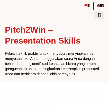
Skip
|
ID
EN
to
content
Pitch2Win –
Tentang Kami
Sumber Daya
Event & Work
Presentation Skills
Pelajari teknik praktis untuk menyusun, menyiapkan, dan
menyusun teks Anda, menggunakan suara Anda dengan
benar, dan mengidentifikasi kesalahan bicara yang umum
(pengucapan) untuk meningkatkan keterampilan presentasi
Anda dan berbicara dengan lebih percaya diri.
Mudahnya bekerja sama
dengan kami