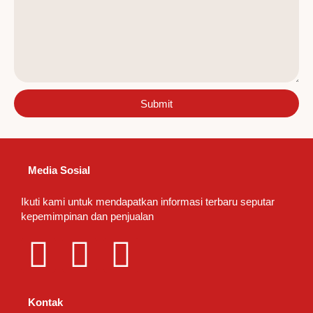
Submit
Media Sosial
Ikuti kami untuk mendapatkan informasi terbaru seputar
kepemimpinan dan penjualan
L
I
T
i
n
i
Kontak