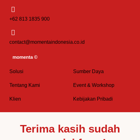
n
s
k
k
t
t
+62 813 1835 900
e
a
o
contact@momentaindonesia.co.id
d
g
k
momenta ©
i
r
Solusi
Sumber Daya
n
a
Tentang Kami
Event & Workshop
m
Klien
Kebijakan Pribadi
Terima kasih sudah