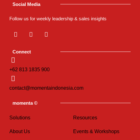
Social Media
Follow us for weekly leadership & sales insights
L
I
T
i
n
i
n
s
k
k
t
t
Connect
e
a
o
d
g
k
i
r
+62 813 1835 900
n
a
m
contact@momentaindonesia.com
momenta ©
Solutions
Resources
About Us
Events & Workshops