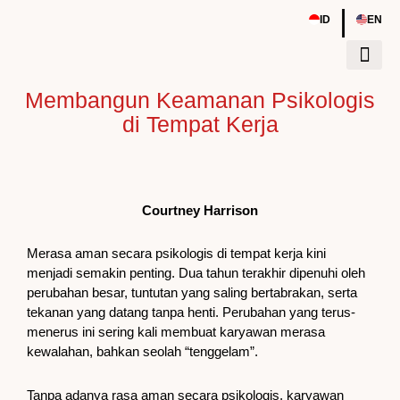
Skip
|
ID
EN
to
content
Membangun Keamanan Psikologis
Tentang Kami
Sumber Daya
Event & Work
di Tempat Kerja
Courtney Harrison
Merasa aman secara psikologis di tempat kerja kini
menjadi semakin penting. Dua tahun terakhir dipenuhi oleh
perubahan besar, tuntutan yang saling bertabrakan, serta
tekanan yang datang tanpa henti. Perubahan yang terus-
menerus ini sering kali membuat karyawan merasa
kewalahan, bahkan seolah “tenggelam”.
Tanpa adanya rasa aman secara psikologis, karyawan