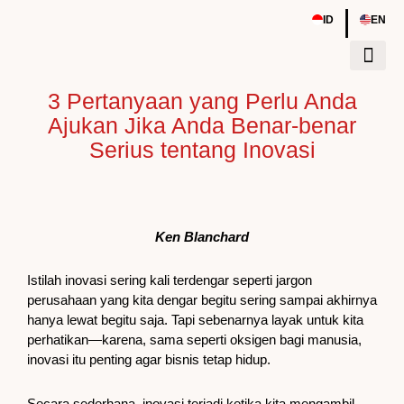
Skip
|
ID
EN
to
content
3 Pertanyaan yang Perlu Anda
Tentang Kami
Sumber Daya
Event & Work
Ajukan Jika Anda Benar-benar
Serius tentang Inovasi
Ken Blanchard
Istilah inovasi sering kali terdengar seperti jargon
perusahaan yang kita dengar begitu sering sampai akhirnya
hanya lewat begitu saja. Tapi sebenarnya layak untuk kita
perhatikan—karena, sama seperti oksigen bagi manusia,
inovasi itu penting agar bisnis tetap hidup.
Secara sederhana, inovasi terjadi ketika kita mengambil